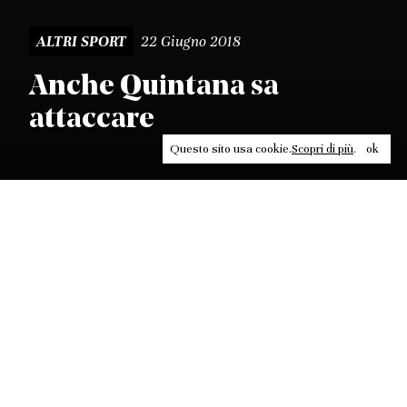
22 Giugno 2018
ALTRI SPORT
Anche Quintana sa
attaccare
Questo sito usa cookie.
Scopri di più
.
ok
Leggi, approfondisci, rifletti. Non perderti
in un click, abbonati a
ULTRA
per ricevere
il meglio di Contrasti.