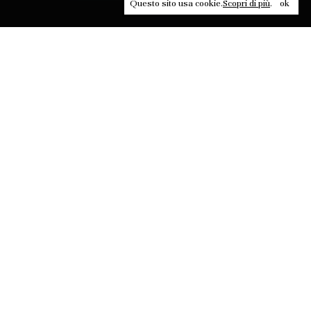
Questo sito usa cookie.
Scopri di più
.
ok
Leggi, approfondisci, rifletti. Non perderti
in un click, abbonati a
ULTRA
per ricevere
il meglio di Contrasti.
ABBONATI