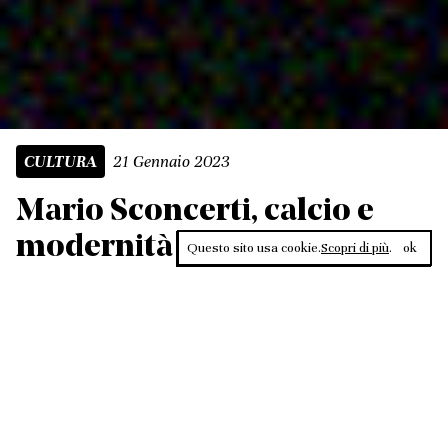
21 Gennaio 2023
CULTURA
Mario Sconcerti, calcio e
modernità
Questo sito usa cookie.
Scopri di più
.
ok
Leggi, approfondisci, rifletti. Non perderti
in un click, abbonati a
ULTRA
per ricevere