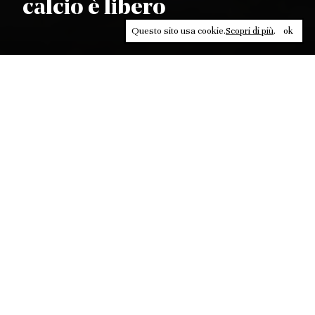
calcio è libero
Questo sito usa cookie.
Scopri di più
.
ok
Leggi, approfondisci, rifletti. Non perderti
in un click, abbonati a
ULTRA
per ricevere
il meglio di Contrasti.
ABBONATI