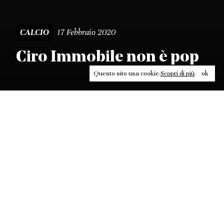
17 Febbraio 2020
CALCIO
Ciro Immobile non è pop
Questo sito usa cookie.
Scopri di più
.
ok
Leggi, approfondisci, rifletti. Non perderti
in un click, abbonati a
ULTRA
per ricevere
il meglio di Contrasti.
ABBONATI