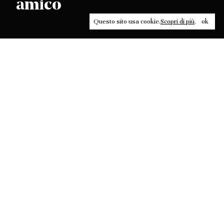
amico
Questo sito usa cookie.
Scopri di più
.
ok
Leggi, approfondisci, rifletti. Non perderti
in un click, abbonati a
ULTRA
per ricevere
il meglio di Contrasti.
ABBONATI