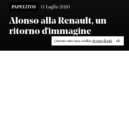
11 Luglio 2020
PAPELITOS
Alonso alla Renault, un
ritorno d'immagine
Questo sito usa cookie.
Scopri di più
.
ok
Leggi, approfondisci, rifletti. Non perderti
in un click, abbonati a
ULTRA
per ricevere
il meglio di Contrasti.
ABBONATI