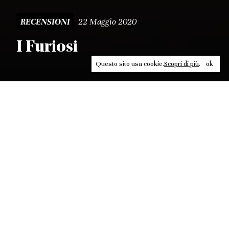
22 Maggio 2020
RECENSIONI
I Furiosi
Questo sito usa cookie.
Scopri di più
.
ok
Leggi, approfondisci, rifletti. Non perderti
in un click, abbonati a
ULTRA
per ricevere
il meglio di Contrasti.
ABBONATI