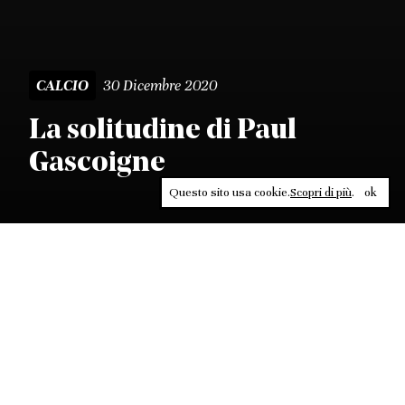
30 Dicembre 2020
CALCIO
La solitudine di Paul
Gascoigne
Questo sito usa cookie.
Scopri di più
.
ok
Leggi, approfondisci, rifletti. Non perderti
in un click, abbonati a
ULTRA
per ricevere
il meglio di Contrasti.