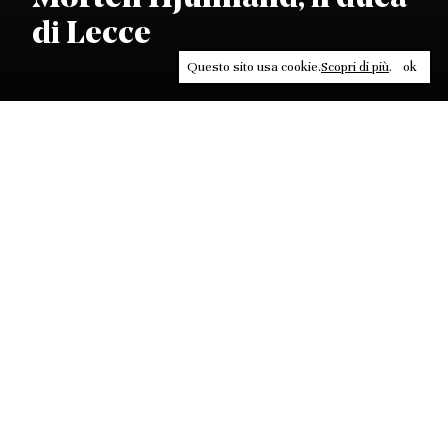
di Lecce
Questo sito usa cookie.
Scopri di più
.
ok
Leggi, approfondisci, rifletti. Non perderti
in un click, abbonati a
ULTRA
per ricevere
il meglio di Contrasti.
ABBONATI