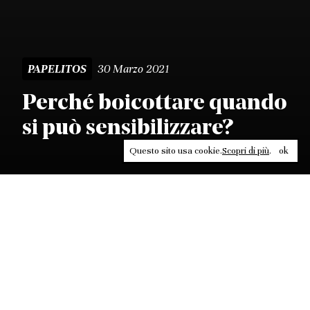
30 Marzo 2021
PAPELITOS
Perché boicottare quando
si può sensibilizzare?
Questo sito usa cookie.
Scopri di più
.
ok
Leggi, approfondisci, rifletti. Non perderti
in un click, abbonati a
ULTRA
per ricevere
il meglio di Contrasti.