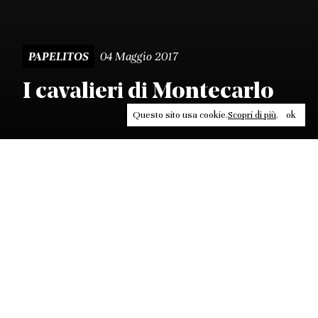
04 Maggio 2017
PAPELITOS
I cavalieri di Montecarlo
Questo sito usa cookie.
Scopri di più
.
ok
Leggi, approfondisci, rifletti. Non perderti
in un click, abbonati a
ULTRA
per ricevere
il meglio di Contrasti.