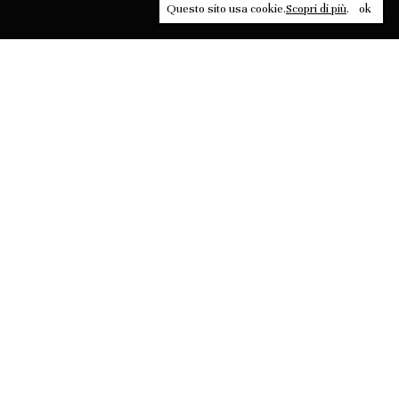
Questo sito usa cookie.
Scopri di più
.
ok
Leggi, approfondisci, rifletti. Non perderti
in un click, abbonati a
ULTRA
per ricevere
il meglio di Contrasti.
ABBONATI