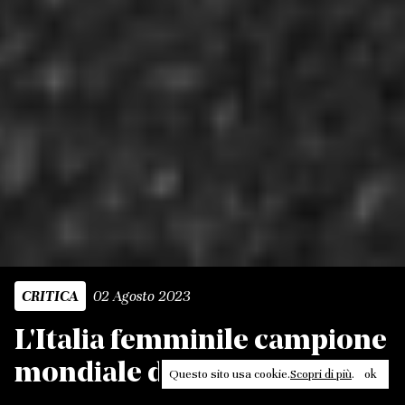
02 Agosto 2023
CRITICA
L'Italia femminile campione
mondiale di TikTok
Questo sito usa cookie.
Scopri di più
.
ok