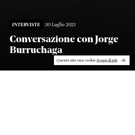
30 Luglio 2021
INTERVISTE
Conversazione con Jorge
Burruchaga
Questo sito usa cookie.
Scopri di più
.
ok
Leggi, approfondisci, rifletti. Non perderti
in un click, abbonati a
ULTRA
per ricevere
il meglio di Contrasti.