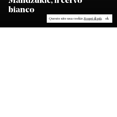
Mandzukic, il cervo
bianco
Questo sito usa cookie.
Scopri di più
.
ok
Leggi, approfondisci, rifletti. Non perderti
in un click, abbonati a
ULTRA
per ricevere
il meglio di Contrasti.
ABBONATI