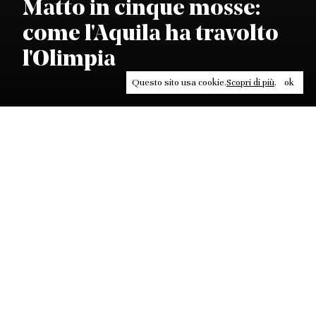
Matto in cinque mosse:
come l'Aquila ha travolto
l'Olimpia
Questo sito usa cookie.
Scopri di più
.
ok
Leggi, approfondisci, rifletti. Non perderti
in un click, abbonati a
ULTRA
per ricevere
il meglio di Contrasti.
ABBONATI