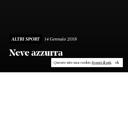
14 Gennaio 2018
ALTRI SPORT
Neve azzurra
Questo sito usa cookie.
Scopri di più
.
ok
Leggi, approfondisci, rifletti. Non perderti
in un click, abbonati a
ULTRA
per ricevere
il meglio di Contrasti.