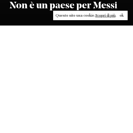
Non è un paese per Messi
Questo sito usa cookie.
Scopri di più
.
ok
Leggi, approfondisci, rifletti. Non perderti
in un click, abbonati a
ULTRA
per ricevere
il meglio di Contrasti.
ABBONATI