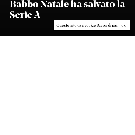
Babbo Natale ha salvato la
Serie A
Questo sito usa cookie.
Scopri di più
.
ok
Leggi, approfondisci, rifletti. Non perderti
in un click, abbonati a
ULTRA
per ricevere
il meglio di Contrasti.
ABBONATI