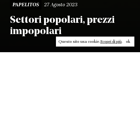
27 Agosto 2023
PAPELITOS
Settori popolari, prezzi
impopolari
Questo sito usa cookie.
Scopri di più
.
ok
Leggi, approfondisci, rifletti. Non perderti
in un click, abbonati a
ULTRA
per ricevere
il meglio di Contrasti.
ABBONATI