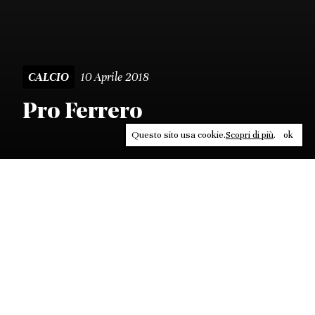
10 Aprile 2018
CALCIO
Pro Ferrero
Questo sito usa cookie.
Scopri di più
.
ok
Leggi, approfondisci, rifletti. Non perderti
in un click, abbonati a
ULTRA
per ricevere
il meglio di Contrasti.