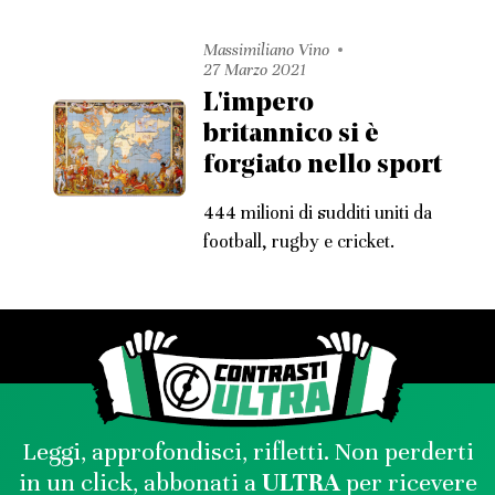
Massimiliano Vino
27 Marzo 2021
L'impero
britannico si è
forgiato nello sport
444 milioni di sudditi uniti da
football, rugby e cricket.
Leggi, approfondisci, rifletti. Non perderti
in un click, abbonati a
ULTRA
per ricevere