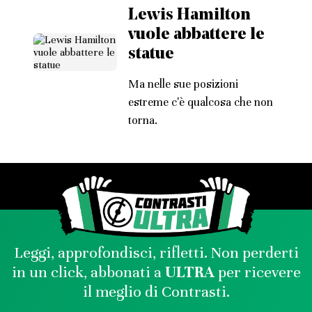
Lewis Hamilton
vuole abbattere le
statue
Ma nelle sue posizioni
estreme c'è qualcosa che non
torna.
Leggi, approfondisci, rifletti. Non perderti
in un click, abbonati a
ULTRA
per ricevere
il meglio di Contrasti.