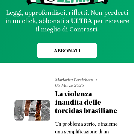
Leggi, approfondisci, rifletti. Non perderti
in un click, abbonati a
ULTRA
per ricevere
il meglio di Contrasti.
ABBONATI
Mariarita Persichetti
05 Marzo 2025
La violenza
inaudita delle
torcidas brasiliane
Un problema serio, e insieme
una semplificazione di un