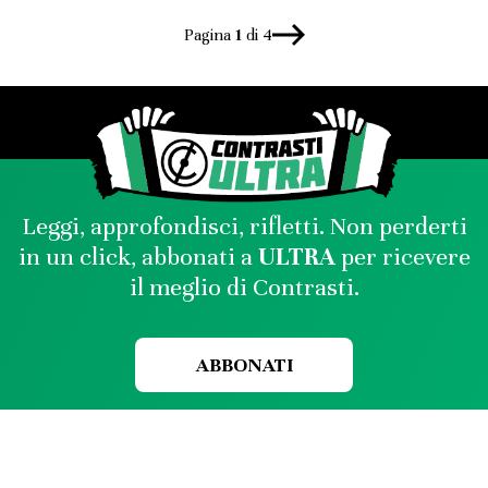
Pagina
1
di 4
Leggi, approfondisci, rifletti. Non perderti
in un click, abbonati a
ULTRA
per ricevere
il meglio di Contrasti.
ABBONATI