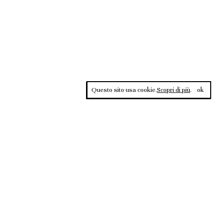
Questo sito usa cookie.
Scopri di più
.
ok
Contrasti, rivista sportiva di approfondimento culturale, è una
testata giornalistica registrata al Tribunale di Roma n.135/2020 del