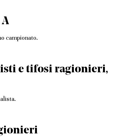
 A
mo campionato.
ti e tifosi ragionieri,
alista.
gionieri