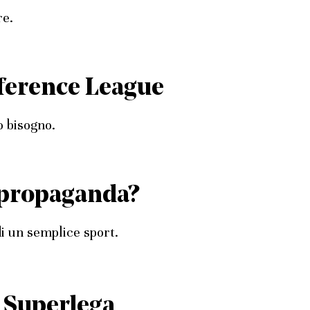
re.
nference League
o bisogno.
a propaganda?
di un semplice sport.
à Superlega