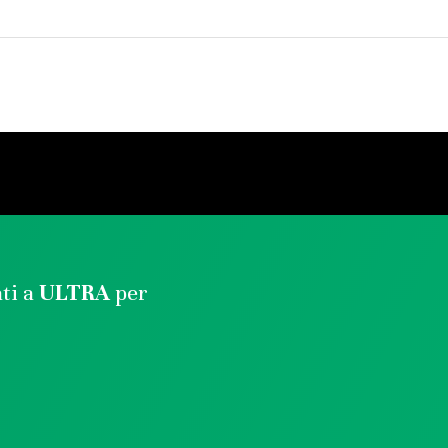
ati a
ULTRA
per