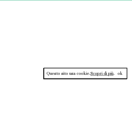
Questo sito usa cookie.
Scopri di più
.
ok
Rss Feed