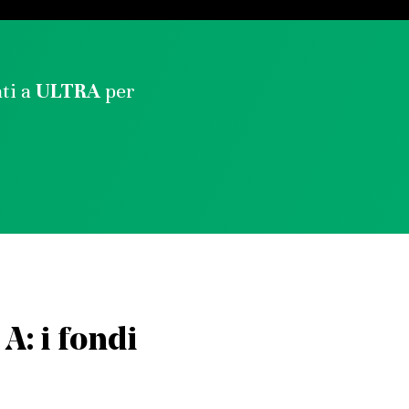
ati a
ULTRA
per
 A: i fondi