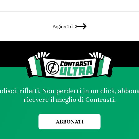
Pagina
1
di 2
disci, rifletti. Non perderti in un click, abbon
ricevere il meglio di Contrasti.
ABBONATI