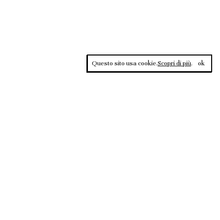
Questo sito usa cookie.
Scopri di più
.
ok
Contrasti, rivista sportiva di approfondimento culturale, è una
testata giornalistica registrata al Tribunale di Roma n.135/2020 del
02.12.2020