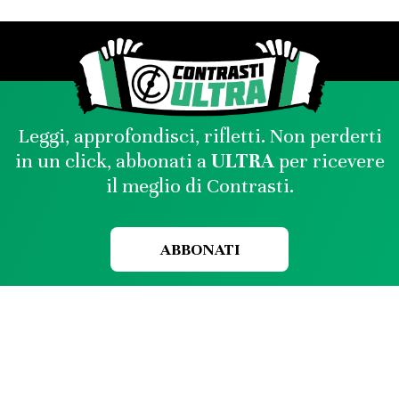
Leggi, approfondisci, rifletti. Non perderti
in un click, abbonati a
ULTRA
per ricevere
il meglio di Contrasti.
ABBONATI