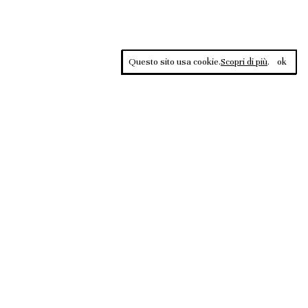
Questo sito usa cookie.
Scopri di più
.
ok
Contrasti, rivista sportiva di approfondimento culturale, è una
testata giornalistica registrata al Tribunale di Roma n.135/2020 del
02.12.2020
2026 @ RIVISTA CONTRASTI