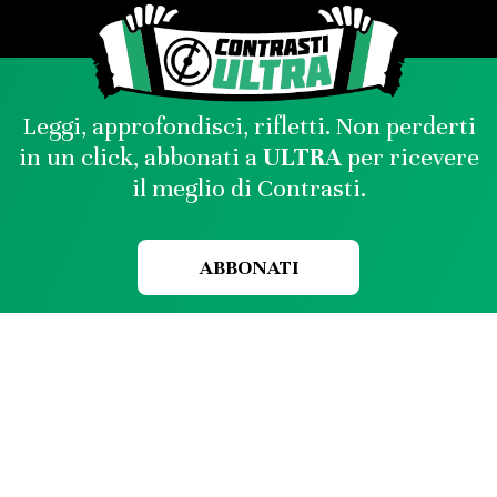
Leggi, approfondisci, rifletti. Non perderti
in un click, abbonati a
ULTRA
per ricevere
il meglio di Contrasti.
ABBONATI