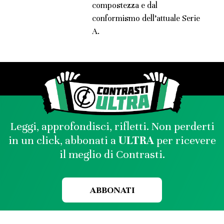
compostezza e dal
conformismo dell’attuale Serie
A.
Leggi, approfondisci, rifletti. Non perderti
in un click, abbonati a
ULTRA
per ricevere
il meglio di Contrasti.
ABBONATI