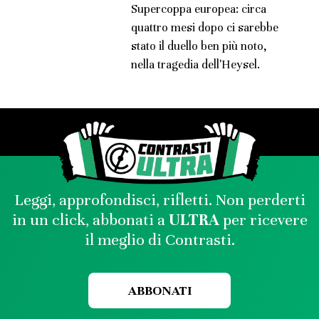
Supercoppa europea: circa
quattro mesi dopo ci sarebbe
stato il duello ben più noto,
nella tragedia dell'Heysel.
Leggi, approfondisci, rifletti. Non perderti
in un click, abbonati a
ULTRA
per ricevere
il meglio di Contrasti.
ABBONATI