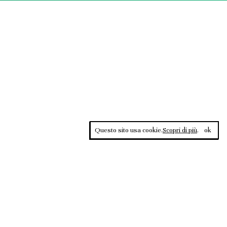
Questo sito usa cookie.
Scopri di più
.
ok