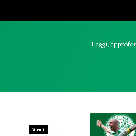
Leggi, approfon
Ritratti