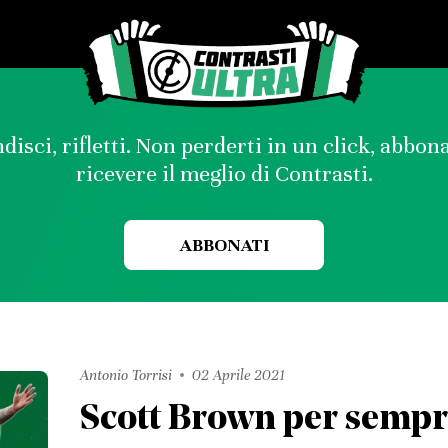
disci, rifletti. Non perderti in un click, abbon
ricevere il meglio di Contrasti.
ABBONATI
Antonio Torrisi
02 Aprile 2021
Scott Brown per semp