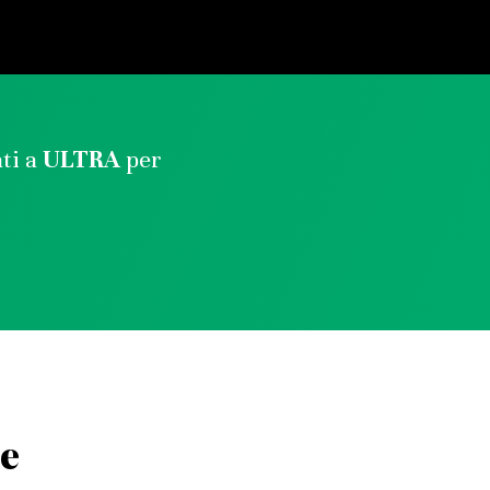
ati a
ULTRA
per
re