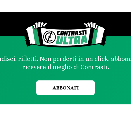
disci, rifletti. Non perderti in un click, abbon
ricevere il meglio di Contrasti.
ABBONATI