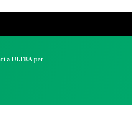
ati a
ULTRA
per