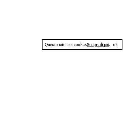
Questo sito usa cookie.
Scopri di più
.
ok
Rss Feed
ata al Tribunale di