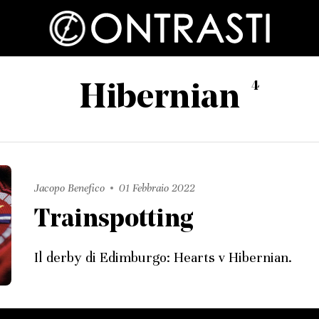
4
Hibernian
Jacopo Benefico
01 Febbraio 2022
Trainspotting
Il derby di Edimburgo: Hearts v Hibernian.