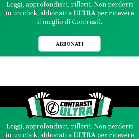
Leggi, approfondisci, rifletti. Non perderti
in un click, abbonati a
ULTRA
per ricevere
il meglio di Contrasti.
ABBONATI
Leggi, approfondisci, rifletti. Non perderti
in un click, abbonati a
ULTRA
per ricevere