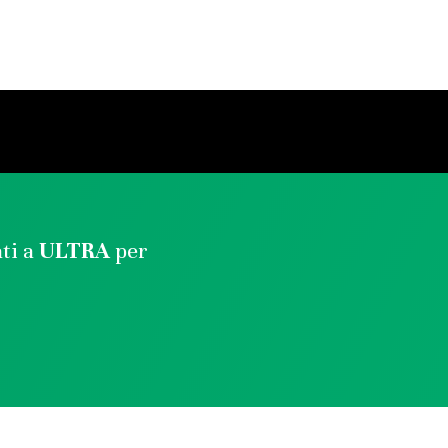
ati a
ULTRA
per