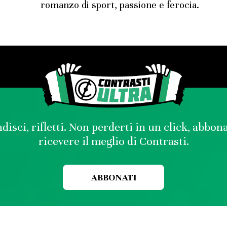
romanzo di sport, passione e ferocia.
disci, rifletti. Non perderti in un click, abbon
ricevere il meglio di Contrasti.
ABBONATI