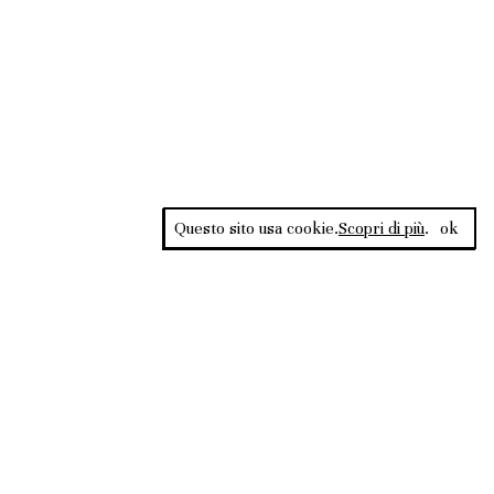
Questo sito usa cookie.
Scopri di più
.
ok
Rss Feed