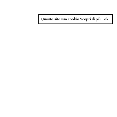
Questo sito usa cookie.
Scopri di più
.
ok
Rss Feed
ata al Tribunale di
PRIVACY
COOKIE