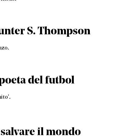
Hunter S. Thompson
nzo.
poeta del futbol
ito'.
r salvare il mondo