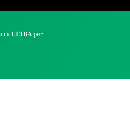
ati a
ULTRA
per