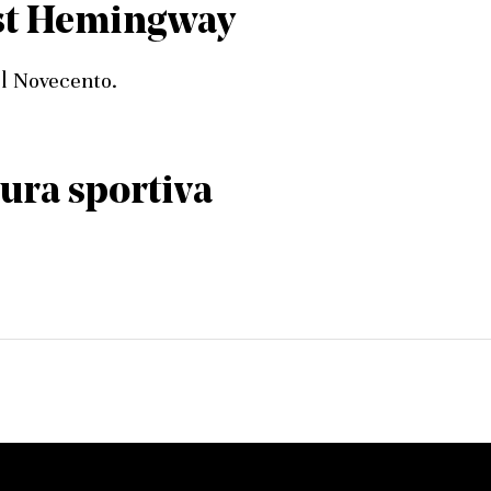
est Hemingway
del Novecento.
tura sportiva