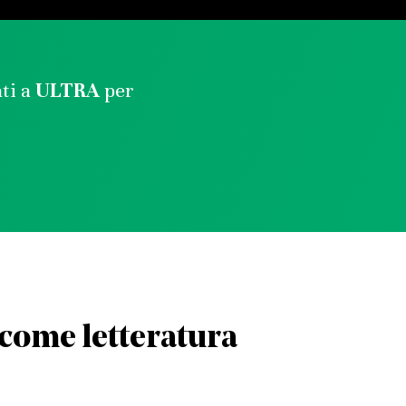
ati a
ULTRA
per
l come letteratura