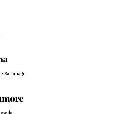
.
na
r e Saramago.
rumore
a mode.