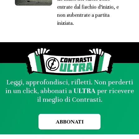
entrate dal fischio d’inizio, e
non subentrate a partita
iniziata.
Leggi, approfondisci, rifletti. Non perderti
in un click, abbonati a
ULTRA
per ricevere
il meglio di Contrasti.
ABBONATI