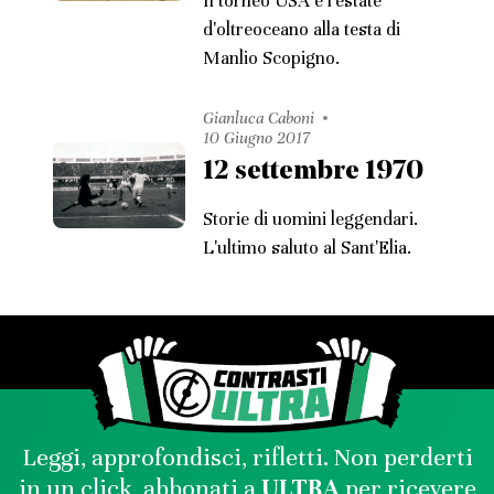
Il torneo USA e l'estate
d'oltreoceano alla testa di
Manlio Scopigno.
Gianluca Caboni
10 Giugno 2017
12 settembre 1970
Storie di uomini leggendari.
L'ultimo saluto al Sant'Elia.
Leggi, approfondisci, rifletti. Non perderti
in un click, abbonati a
ULTRA
per ricevere