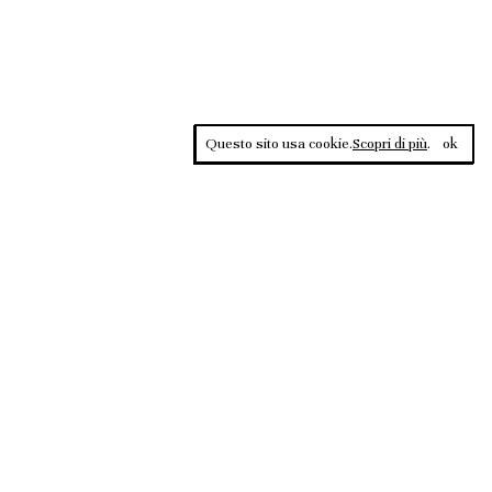
Questo sito usa cookie.
Scopri di più
.
ok
Contrasti, rivista sportiva di approfondimento culturale, è una
testata giornalistica registrata al Tribunale di Roma n.135/2020 del
02.12.2020