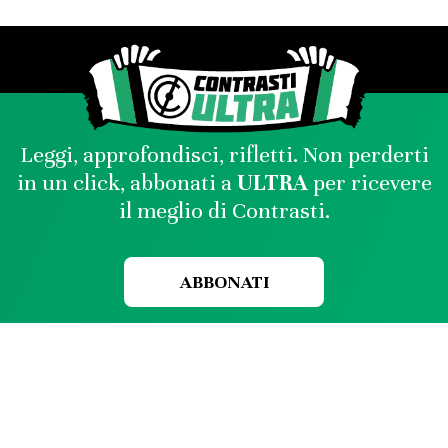
Leggi, approfondisci, rifletti. Non perderti
in un click, abbonati a
ULTRA
per ricevere
il meglio di Contrasti.
ABBONATI