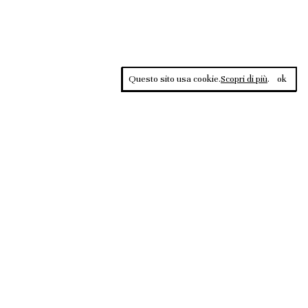
Questo sito usa cookie.
Scopri di più
.
ok
Contrasti, rivista sportiva di approfondimento culturale, è una
testata giornalistica registrata al Tribunale di Roma n.135/2020 del
02.12.2020