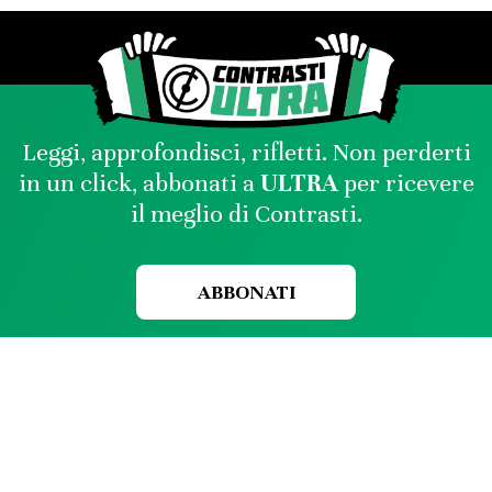
Leggi, approfondisci, rifletti. Non perderti
in un click, abbonati a
ULTRA
per ricevere
il meglio di Contrasti.
ABBONATI