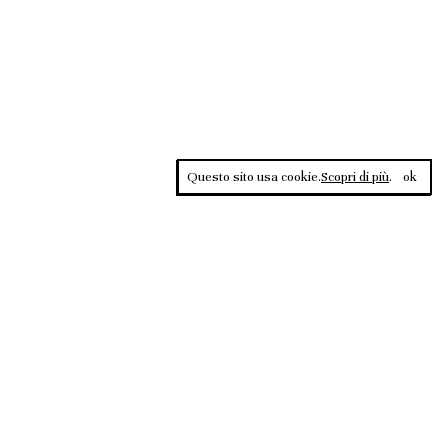
Questo sito usa cookie.
Scopri di più
.
ok
Contrasti, rivista sportiva di approfondimento culturale, è una
testata giornalistica registrata al Tribunale di Roma n.135/2020 del