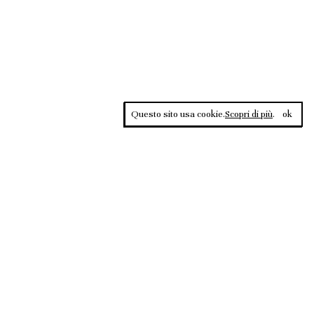
Questo sito usa cookie.
Scopri di più
.
ok
Contrasti, rivista sportiva di approfondimento culturale, è una
testata giornalistica registrata al Tribunale di Roma n.135/2020 del
02.12.2020