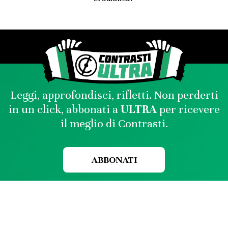
Leggi, approfondisci, rifletti. Non perderti
in un click, abbonati a
ULTRA
per ricevere
il meglio di Contrasti.
ABBONATI