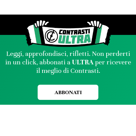
Leggi, approfondisci, rifletti. Non perderti
in un click, abbonati a
ULTRA
per ricevere
il meglio di Contrasti.
ABBONATI