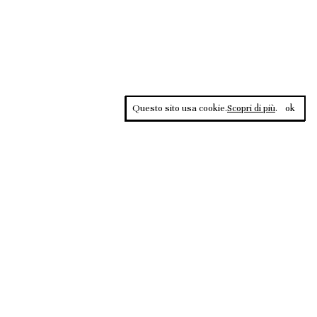
Questo sito usa cookie.
Scopri di più
.
ok
Contrasti, rivista sportiva di approfondimento culturale, è una
testata giornalistica registrata al Tribunale di Roma n.135/2020 del
02.12.2020