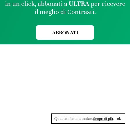
in un click, abbonati a
ULTRA
per ricevere
il meglio di Contrasti.
ABBONATI
Questo sito usa cookie.
Scopri di più
.
ok