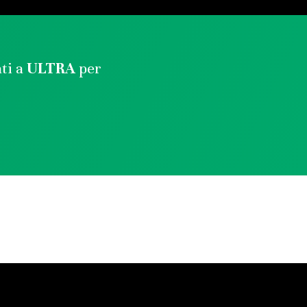
ati a
ULTRA
per