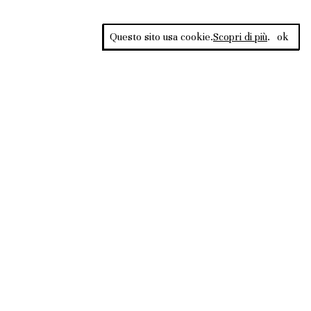
Questo sito usa cookie.
Scopri di più
.
ok
Rss Feed
ata al Tribunale di
PRIVACY
COOKIE