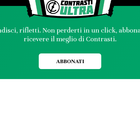
disci, rifletti. Non perderti in un click, abbon
ricevere il meglio di Contrasti.
ABBONATI