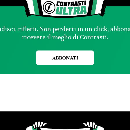
disci, rifletti. Non perderti in un click, abbon
ricevere il meglio di Contrasti.
ABBONATI