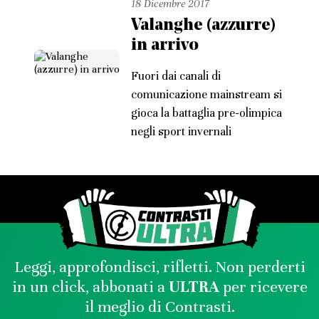
18 Dicembre 2017
Valanghe (azzurre)
in arrivo
Fuori dai canali di
comunicazione mainstream si
gioca la battaglia pre-olimpica
negli sport invernali
Leggi, approfondisci, rifletti. Non perderti
in un click, abbonati a
ULTRA
per ricevere
il meglio di Contrasti.