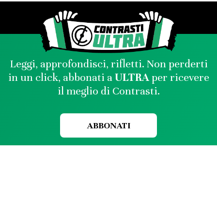
Leggi, approfondisci, rifletti. Non perderti
in un click, abbonati a
ULTRA
per ricevere
il meglio di Contrasti.
ABBONATI