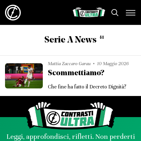
41
Serie A News
Mattia Zaccaro Garau
10 Maggio 2026
Scommettiamo?
Che fine ha fatto il Decreto Dignità?
Leggi, approfondisci, rifletti. Non perderti