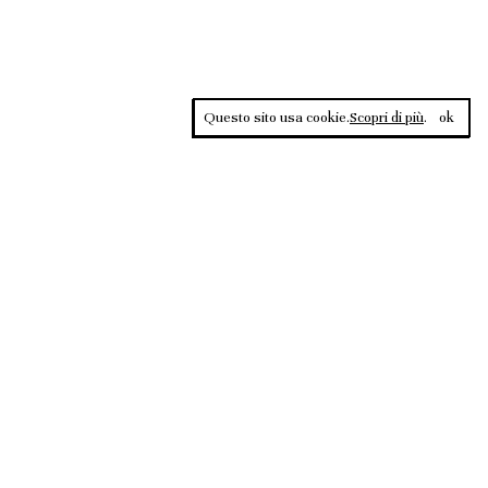
Questo sito usa cookie.
Scopri di più
.
ok
Contrasti, rivista sportiva di approfondimento culturale, è una
testata giornalistica registrata al Tribunale di Roma n.135/2020 del
02.12.2020