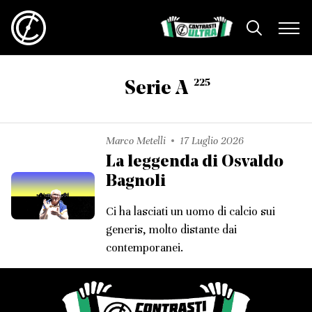
225
Serie A
Marco Metelli
17 Luglio 2026
La leggenda di Osvaldo
Bagnoli
Ci ha lasciati un uomo di calcio sui
generis, molto distante dai
contemporanei.