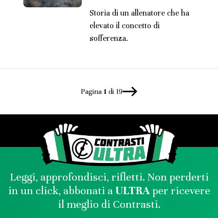
Storia di un allenatore che ha
elevato il concetto di
sofferenza.
Pagina
1
di 19
Leggi, approfondisci, rifletti. Non perderti
in un click, abbonati a
ULTRA
per ricevere
il meglio di Contrasti.