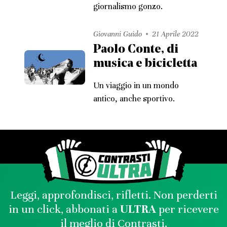
giornalismo gonzo.
Giovanni Guido
21 Aprile 2022
Paolo Conte, di
musica e bicicletta
Un viaggio in un mondo
antico, anche sportivo.
Leggi, approfondisci, rifletti. Non perderti
in un click, abbonati a
ULTRA
per ricevere
il meglio di Contrasti.