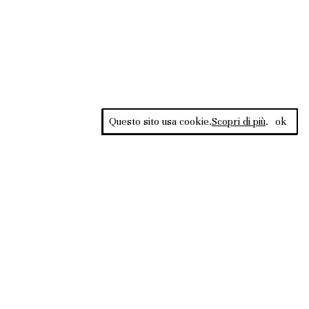
Questo sito usa cookie.
Scopri di più
.
ok
Rss Feed
ata al Tribunale di