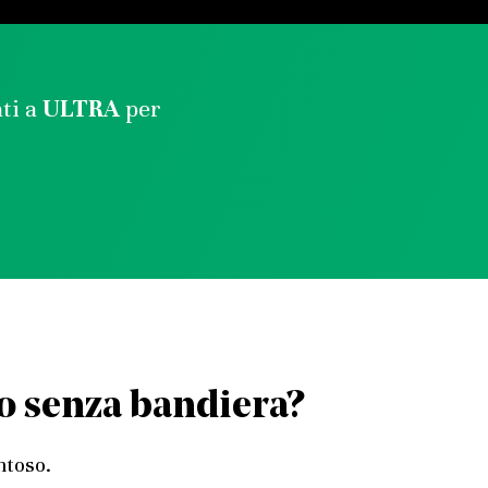
ati a
ULTRA
per
o senza bandiera?
ntoso.