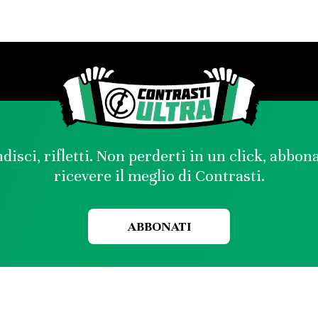
disci, rifletti. Non perderti in un click, abbon
ricevere il meglio di Contrasti.
ABBONATI