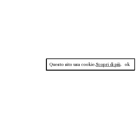
Questo sito usa cookie.
Scopri di più
.
ok
Rss Feed