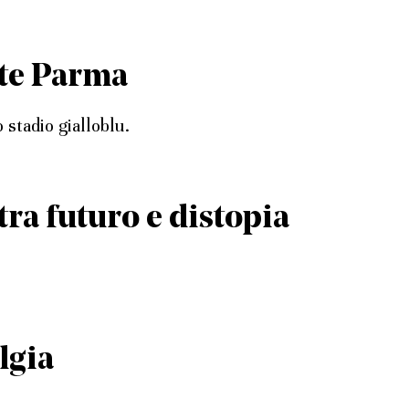
vate Parma
 stadio gialloblu.
tra futuro e distopia
lgia