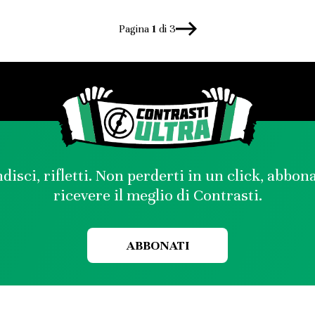
Pagina
1
di 3
disci, rifletti. Non perderti in un click, abbon
ricevere il meglio di Contrasti.
ABBONATI