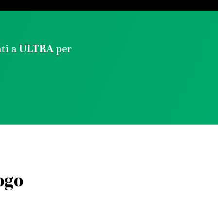
ati a
ULTRA
per
ogo