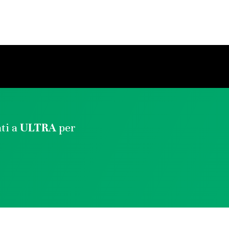
ati a
ULTRA
per