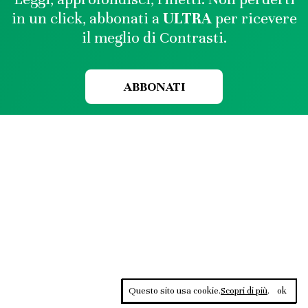
in un click, abbonati a
ULTRA
per ricevere
il meglio di Contrasti.
ABBONATI
Questo sito usa cookie.
Scopri di più
.
ok